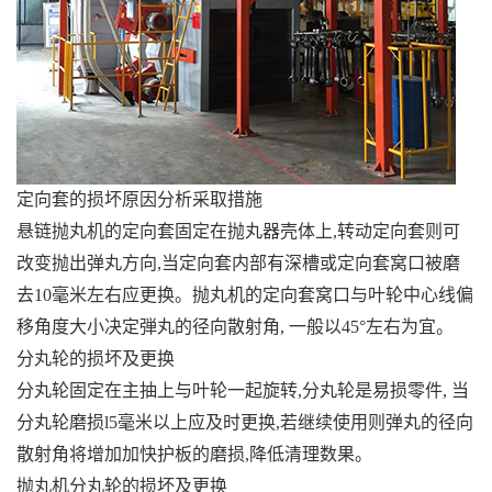
定向套的损坏原因分析采取措施
悬链抛丸机的定向套固定在抛丸器壳体上,转动定向套则可
改变抛出弹丸方向,当定向套内部有深槽或定向套窝口被磨
去10毫米左右应更换。抛丸机的定向套窝口与叶轮中心线偏
移角度大小决定弾丸的径向散射角, 一般以45°左右为宜。
分丸轮的损坏及更换
分丸轮固定在主抽上与叶轮一起旋转,分丸轮是易损零件, 当
分丸轮磨损l5毫米以上应及时更换,若继续使用则弹丸的径向
散射角将增加加快护板的磨损,降低清理数果。
抛丸机分丸轮的损坏及更换