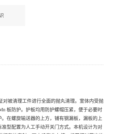
识
，保证对被清理工件进行全面的抛丸清理。室体内受抛
5Mn 板防护。护板均用防护螺帽压紧，便于必要时
护。在螺旋输送器的上方，铺有钢漏板，漏板的上
标准型配置为人工手动开关门方式。本机设计为对