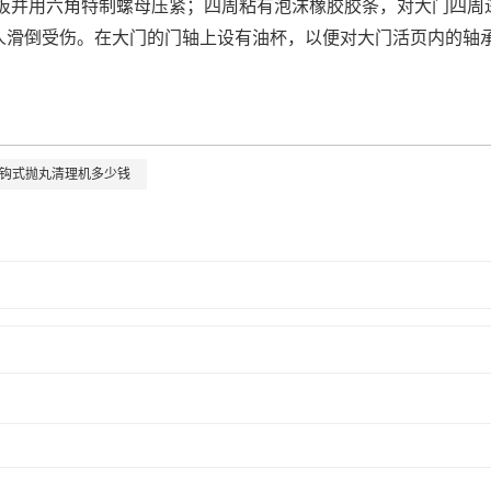
压板并用六角特制螺母压紧；四周粘有泡沫橡胶胶条，对大门四周
人滑倒受伤。在大门的门轴上设有油杯，以便对大门活页内的轴
钩式抛丸清理机多少钱