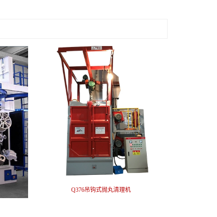
Q376吊钩式抛丸清理机